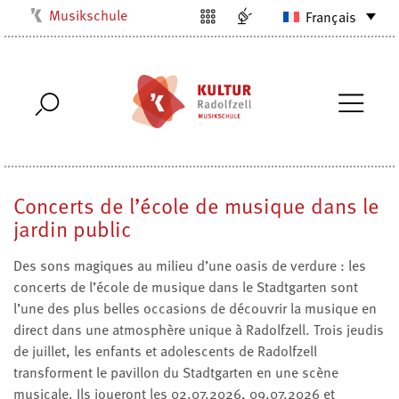
Musikschule
Français
Kulturbüro
Milchwerk
Stadtarchiv
Stadtmuseum
Stadtbibliothek
Concerts de l’école de musique dans le
Villa Bosch
jardin public
Radolfzell1200
Des sons magiques au milieu d’une oasis de verdure : les
concerts de l’école de musique dans le Stadtgarten sont
l’une des plus belles occasions de découvrir la musique en
direct dans une atmosphère unique à Radolfzell. Trois jeudis
de juillet, les enfants et adolescents de Radolfzell
transforment le pavillon du Stadtgarten en une scène
musicale. Ils joueront les 02.07.2026, 09.07.2026 et