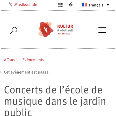
Musikschule
Français
Kulturbüro
Milchwerk
Stadtarchiv
Stadtmuseum
Stadtbibliothek
Villa Bosch
« Tous les Évènements
Radolfzell1200
Cet évènement est passé.
Concerts de l’école de
musique dans le jardin
public