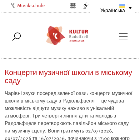
Musikschule
Українська
Kulturbüro
Milchwerk
Stadtarchiv
Stadtmuseum
Stadtbibliothek
Концерти музичної школи в міському
Villa Bosch
саду
Radolfzell1200
Чарівні звуки посеред зеленої оази: концерти музичної
школи в міському саду в Радольфцеллі – це чудова
можливість відчути музику наживо в унікальній
атмосфері. Три четверги липня діти та молодь з
Радольфцеля перетворюють павільйон міського саду
на музичну сцену. Вони гратимуть 02/07/2026,
09/07/2026 та 16/07/2026, починаючи з 17:00 кожного