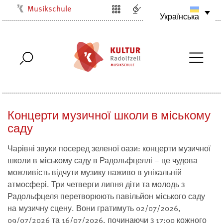
Musikschule
Українська
Kulturbüro
Milchwerk
Stadtarchiv
Stadtmuseum
Stadtbibliothek
Концерти музичної школи в міському
Villa Bosch
саду
Radolfzell1200
Чарівні звуки посеред зеленої оази: концерти музичної
школи в міському саду в Радольфцеллі – це чудова
можливість відчути музику наживо в унікальній
атмосфері. Три четверги липня діти та молодь з
Радольфцеля перетворюють павільйон міського саду
на музичну сцену. Вони гратимуть 02/07/2026,
09/07/2026 та 16/07/2026, починаючи з 17:00 кожного