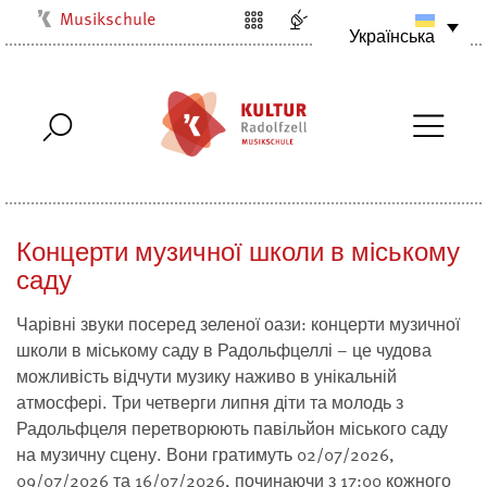
Musikschule
Українська
Kulturbüro
Milchwerk
Stadtarchiv
Stadtmuseum
Stadtbibliothek
Концерти музичної школи в міському
Villa Bosch
саду
Radolfzell1200
Чарівні звуки посеред зеленої оази: концерти музичної
школи в міському саду в Радольфцеллі – це чудова
можливість відчути музику наживо в унікальній
атмосфері. Три четверги липня діти та молодь з
Радольфцеля перетворюють павільйон міського саду
на музичну сцену. Вони гратимуть 02/07/2026,
09/07/2026 та 16/07/2026, починаючи з 17:00 кожного