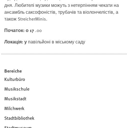
дня. Любителі музики можуть з нетерпінням чекати на
ансамбль саксофоністів, трубачів та віолончелістів, а
також StreicherMinis.
Початок: о 17
.00
Локація: у
павільйоні в міському саду
Bereiche
Kulturbüro
Musikschule
Musikstadt
Milchwerk
Stadtbibliothek
Stadtmuseum