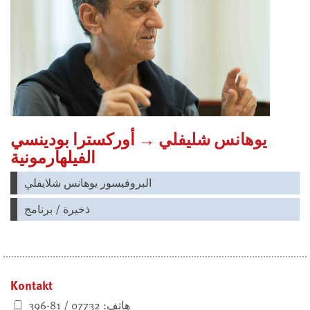
يوهانس شليفلي
→ أوركسترا بودينسي
الفيلهارمونية
البروفيسور يوهانس شلايفلي
ذخيرة / برنامج
Kontakt
هاتف: 07732 / 81-396