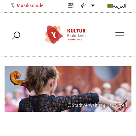
Musikschule
العربية
Kulturbüro
Milchwerk
Stadtarchiv
Stadtmuseum
Stadtbibliothek
Villa Bosch
Radolfzell1200
©Stadtverwaltung Radolfzell