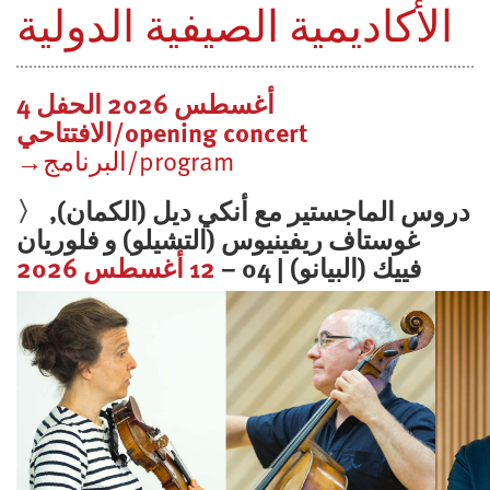
الأكاديمية الصيفية الدولية
4 أغسطس 2026 الحفل
الافتتاحي/opening concert
→البرنامج/program
〉
دروس الماجستير مع أنكي ديل (الكمان),
غوستاف ريفينيوس (
التشيلو) و
فلوريان
فييك (
البيانو) | 04 –
12 أغسطس 2026