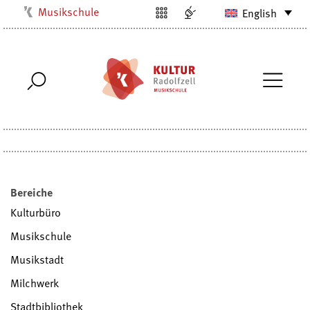
Musikschule
English
Kulturbüro
Milchwerk
Stadtarchiv
Stadtmuseum
Stadtbibliothek
Villa Bosch
Radolfzell1200
Bereiche
Kulturbüro
Musikschule
Musikstadt
Milchwerk
Stadtbibliothek