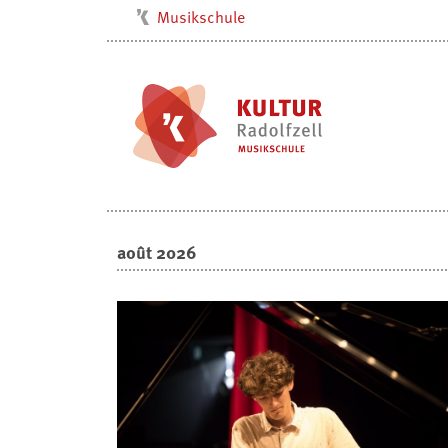
Musikschule
Kulturbüro
Milchwerk
Stadtarchiv
Stadtmuseum
Stadtbibliothek
Villa Bosch
août 2026
Radolfzell1200