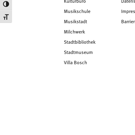
Kulturbüro
Daten
Umschalten auf hohe Kontraste
Musikschule
Impre
Schrift vergrößern
Musikstadt
Barrier
Milchwerk
Stadtbibliothek
Stadtmuseum
Villa Bosch