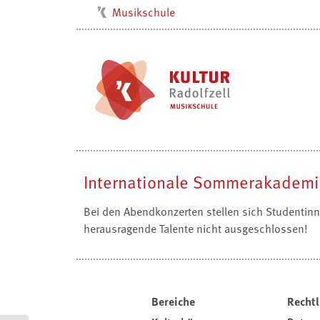
Musikschule
Kulturbüro
Milchwerk
Stadtarchiv
Stadtmuseum
Stadtbibliothek
Villa Bosch
Internationale Sommerakademi
Radolfzell1200
Bei den Abendkonzerten stellen sich Studentin
herausragende Talente nicht ausgeschlossen!
Bereiche
Rechtl