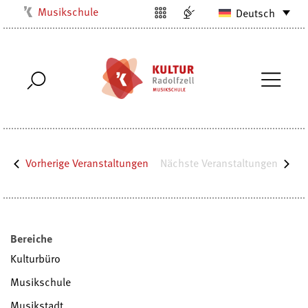
Musikschule
Deutsch
Kulturbüro
Milchwerk
Stadtarchiv
Stadtmuseum
Stadtbibliothek
Villa Bosch
Nächste
Veranstaltungen
Vorherige
Veranstaltungen
Radolfzell1200
Bereiche
Kulturbüro
Musikschule
Musikstadt