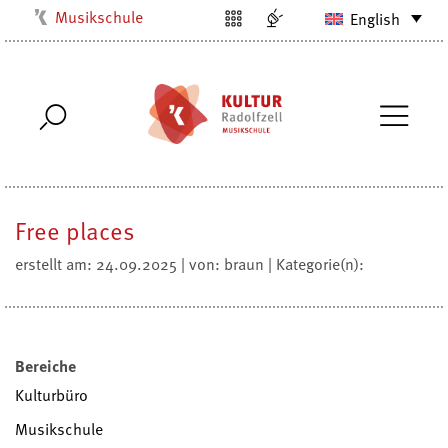
Musikschule
English
Kulturbüro
Milchwerk
Stadtarchiv
Stadtmuseum
Stadtbibliothek
Free places
Villa Bosch
Radolfzell1200
erstellt am: 24.09.2025 | von: braun | Kategorie(n):
Bereiche
Kulturbüro
Musikschule