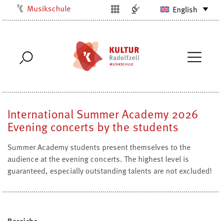
Musikschule
English
Kulturbüro
Milchwerk
Stadtarchiv
Stadtmuseum
Stadtbibliothek
International Summer Academy 2026
Villa Bosch
Evening concerts by the students
Radolfzell1200
Summer Academy students present themselves to the
audience at the evening concerts. The highest level is
guaranteed, especially outstanding talents are not excluded!
Bereiche