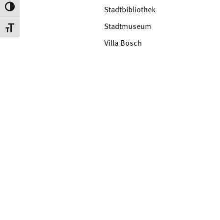
Umschalten auf hohe Kontraste
Stadtbibliothek
Stadtmuseum
Schrift vergrößern
Villa Bosch