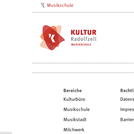
Musikschule
Kulturbüro
Milchwerk
Stadtarchiv
Stadtmuseum
Stadtbibliothek
Villa Bosch
Radolfzell1200
Bereiche
Rechtl
Kulturbüro
Daten
Musikschule
Impre
Musikstadt
Barrier
Milchwerk