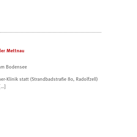
der Mettnau
 am Bodensee
-Klinik statt (Strandbadstraße 80, Radolfzell)
[…]