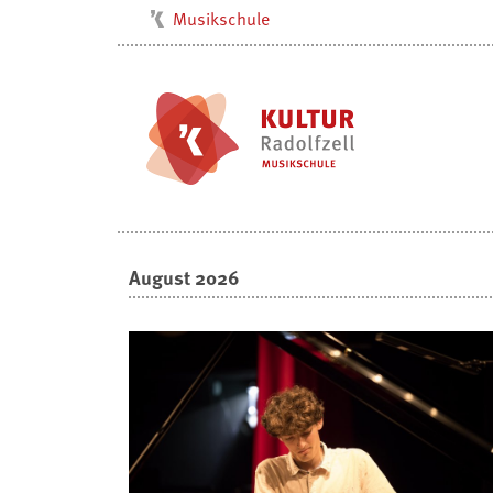
Musikschule
Kulturbüro
Milchwerk
Stadtarchiv
Stadtmuseum
Stadtbibliothek
Villa Bosch
August 2026
Radolfzell1200